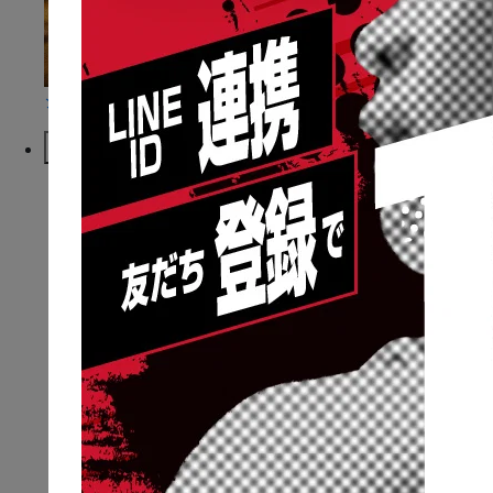
ショートコラム
McDavidについて
NEWS
ニュース一覧
BRAND
ブランドミッション
ブランドパッション
ブランドロゴ&コア
マクダビッドの歴史
CATALOG
総合カタログ
ミニカタログ
STORE